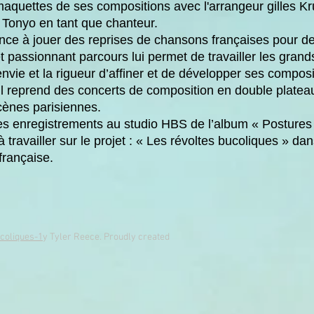
maquettes de ses compositions avec l'arrangeur gilles Krul
e Tonyo en tant que chanteur.
e à jouer des reprises de chansons françaises pour des
t passionnant parcours lui permet de travailler les gran
’envie et la rigueur d’affiner et de développer ses composi
il reprend des concerts de composition en double plateau
scènes parisiennes.
es enregistrements au studio HBS de l’album « Postures 
travailler sur le projet : « Les révoltes bucoliques » da
française.
ucoliques-1
y Tyler Reece. Proudly created