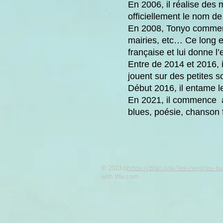
En 2006, il réalise des 
officiellement le nom d
En 2008, Tonyo commenc
mairies, etc… Ce long e
française et lui donne l
Entre de 2014 et 2016, 
jouent sur des petites 
Début 2016, il entam
e l
En 2021, il commence à 
blues, poésie, chanson 
© 2023 b
https://bfan.link/les-revoltes-b
with
Wix.com