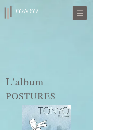
TONYO
L'album
POSTURES